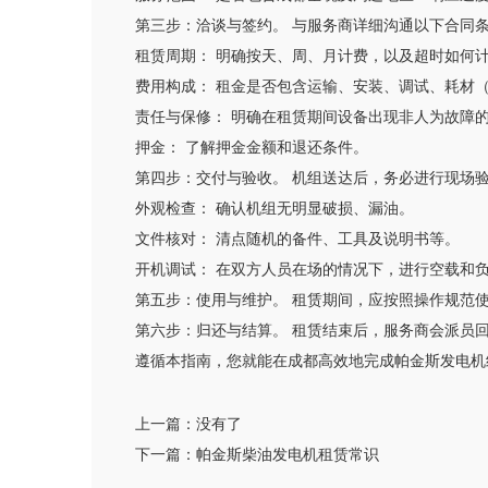
第三步：洽谈与签约。 与服务商详细沟通以下合同
租赁周期： 明确按天、周、月计费，以及超时如何
费用构成： 租金是否包含运输、安装、调试、耗材
责任与保修： 明确在租赁期间设备出现非人为故障
押金： 了解押金金额和退还条件。
第四步：交付与验收。 机组送达后，务必进行现场
外观检查： 确认机组无明显破损、漏油。
文件核对： 清点随机的备件、工具及说明书等。
开机调试： 在双方人员在场的情况下，进行空载和
第五步：使用与维护。 租赁期间，应按照操作规范
第六步：归还与结算。 租赁结束后，服务商会派员
遵循本指南，您就能在成都高效地完成帕金斯发电机
上一篇：
没有了
下一篇：
帕金斯柴油发电机租赁常识