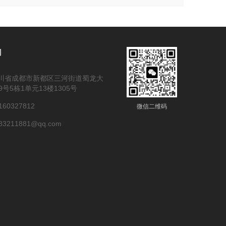
们
川省成都市新都区三河街道蜀龙大
9号5栋1单元13楼1305号
60327812
微信二维码
3211881@qq.com