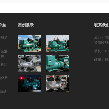
导航
案例展示
联系我
升旭简
地址：四
道南段78
斯柴油
手机：151
出租
邮箱：168
斯机组
帕金斯
帕金斯