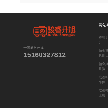
网站
骏睿
介
全国服务热线
帕金
15160327812
机组
帕金
租赁
成都
维保
成都
应用