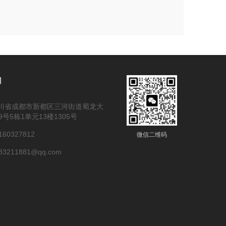
们
川省成都市新都区三河街道蜀龙大
9号5栋1单元13楼1305号
60327812
微信二维码
3211881@qq.com