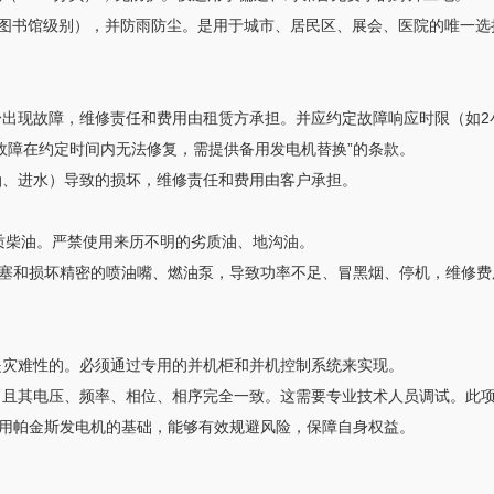
贝（图书馆级别），并防雨防尘。是用于城市、居民区、展会、医院的唯一
身出现故障，维修责任和费用由租赁方承担。并应约定故障响应时限（如2
故障在约定时间内无法修复，需提供备用发电机替换”的条款。
油、进水）导致的损坏，维修责任和费用由客户承担。
优质柴油。严禁使用来历不明的劣质油、地沟油。
速堵塞和损坏精密的喷油嘴、燃油泵，导致功率不足、冒黑烟、停机，维修费
。
是灾难性的。必须通过专用的并机柜和并机控制系统来实现。
，且其电压、频率、相位、相序完全一致。这需要专业技术人员调试。此
用帕金斯发电机的基础，能够有效规避风险，保障自身权益。