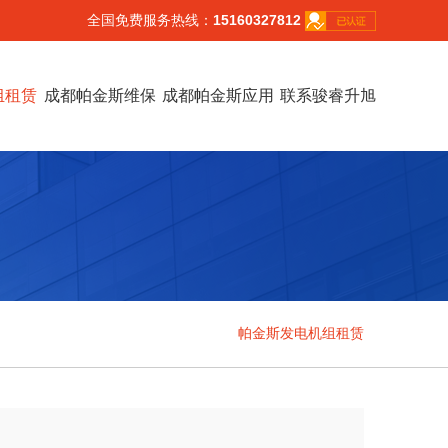
全国免费服务热线：
15160327812
组租赁
成都帕金斯维保
成都帕金斯应用
联系骏睿升旭
帕金斯发电机组租赁