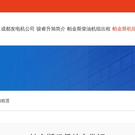
成都发电机公司
骏睿升旭简介
帕金斯柴油机组出租
帕金斯机
组租赁