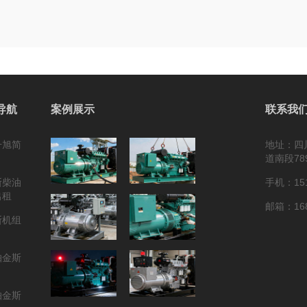
导航
案例展示
联系我
升旭简
地址：四
道南段78
斯柴油
手机：151
出租
邮箱：168
斯机组
帕金斯
帕金斯