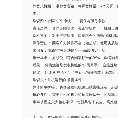
静音式机组： 带静音音箱，将噪音降至65-75分
本。
常识四：合同的“生命线”——责任与服务条款
责任边界： 合同必须明确，在正常操作下，机组自
备机方案： 对于关键应用，应要求合同明确“如机组
操作责任： 因客户方操作不当（如超载、使用劣质
常识五：燃油的“黄金法则”——品质决定一切
唯一标准： 必须使用符合国家标准的0#或-10#等
后果： 劣质燃油是发电机组的“头号杀手”，会迅
建议： 始终从“中石油”、“中石化”等正规加油站加油
常识六：并机运行的“前提条件”
并非简单拼接： 将多台发电机输出端直接连在一起
核心条件： 需要并机的机组必须是同型号、同功率
牢牢掌握这六大核心常识，您就具备了安全、高效租
上一篇：
资深用户不会说的帕金斯租机技巧