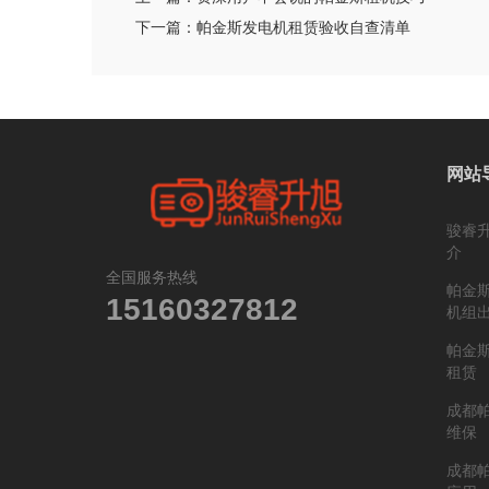
下一篇：
帕金斯发电机租赁验收自查清单
网站
骏睿
介
全国服务热线
帕金
15160327812
机组
帕金
租赁
成都
维保
成都