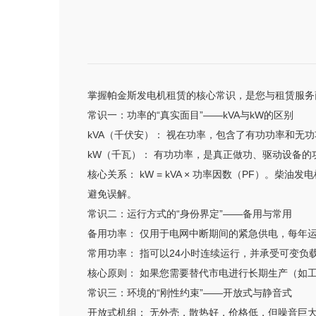
掌握帕金斯发电机租赁的核心常识，是您与租赁服务
常识一：功率的“真实面目”——kVA与kW的区别
kVA（千伏安）： 视在功率，包含了有功功率和无
kW（千瓦）： 有功功率，是真正做功、驱动设备的
核心关系： kW = kVA × 功率因数（PF）。柴
避免误解。
常识二：运行方式的“身份界定”——备用与常用
备用功率： 仅用于电网中断期间的紧急供电，每年运
常用功率： 指可以24小时连续运行，并承受可变负载
核心原则： 如果您需要替代市电进行长期生产（如
常识三：环境的“刚性约束”——开放式与静音式
开放式机组： 无外壳，散热好，价格低，但噪音巨大